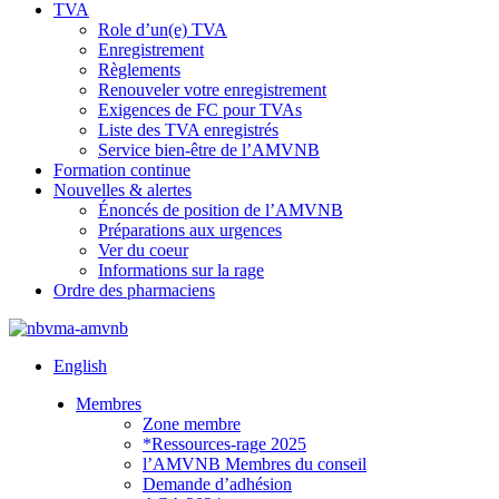
TVA
Role d’un(e) TVA
Enregistrement
Règlements
Renouveler votre enregistrement
Exigences de FC pour TVAs
Liste des TVA enregistrés
Service bien-être de l’AMVNB
Formation continue
Nouvelles & alertes
Énoncés de position de l’AMVNB
Préparations aux urgences
Ver du coeur
Informations sur la rage
Ordre des pharmaciens
English
Membres
Zone membre
*Ressources-rage 2025
l’AMVNB Membres du conseil
Demande d’adhésion