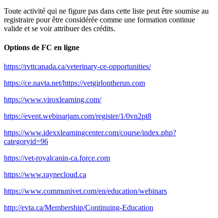
Toute activité qui ne figure pas dans cette liste peut être soumise au
registraire pour être considérée comme une formation continue
valide et se voir attribuer des crédits.
Options de FC en ligne
https://rvttcanada.ca/veterinary-ce-opportunities/
https://ce.navta.net/https://vetgirlontherun.com
https://www.viroxlearning.com/
https://event.webinarjam.com/register/1/0vn2pt8
https://www.idexxlearningcenter.com/course/index.php?
categoryid=96
https://vet-royalcanin-ca.force.com
https://www.raynecloud.ca
https://www.communivet.com/en/education/webinars
http://evta.ca/Membership/Continuing-Education